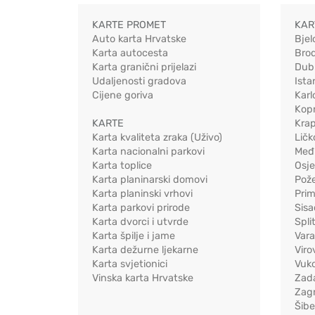
KARTE PROMET
KAR
Auto karta Hrvatske
Bjel
Karta autocesta
Bro
Karta granični prijelazi
Dub
Udaljenosti gradova
Ista
Cijene goriva
Karl
Kopr
KARTE
Kra
Karta kvaliteta zraka (Uživo)
Ličk
Karta nacionalni parkovi
Međ
Karta toplice
Osj
Karta planinarski domovi
Pož
Karta planinski vrhovi
Pri
Karta parkovi prirode
Sis
Karta dvorci i utvrde
Spli
Karta špilje i jame
Vara
Karta dežurne ljekarne
Viro
Karta svjetionici
Vuko
Vinska karta Hrvatske
Zad
Zag
Šib