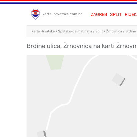
ZAGREB
SPLIT
RIJEK
karta-hrvatske.com.hr
Karta Hrvatske
/
Splitsko-dalmatinska
/
Split
/
Žrnovnica
/
Brdine 
Brdine ulica, Žrnovnica na karti Žrnovn