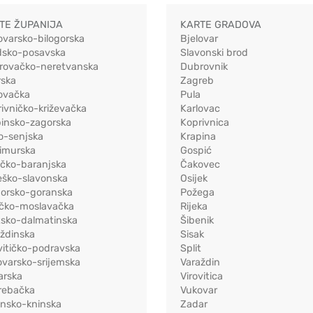
TE ŽUPANIJA
KARTE GRADOVA
ovarsko-bilogorska
Bjelovar
dsko-posavska
Slavonski brod
rovačko-neretvanska
Dubrovnik
rska
Zagreb
ovačka
Pula
ivničko-križevačka
Karlovac
pinsko-zagorska
Koprivnica
o-senjska
Krapina
imurska
Gospić
ečko-baranjska
Čakovec
eško-slavonska
Osijek
morsko-goranska
Požega
ačko-moslavačka
Rijeka
tsko-dalmatinska
Šibenik
ždinska
Sisak
vitičko-podravska
Split
varsko-srijemska
Varaždin
arska
Virovitica
rebačka
Vukovar
ensko-kninska
Zadar