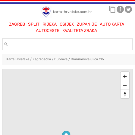
karta-hrvatske.com.hr
ZAGREB
SPLIT
RIJEKA
OSIJEK
ŽUPANIJE
AUTO KARTA
AUTOCESTE
KVALITETA ZRAKA
Karta Hrvatske
/
Zagrebačka
/
Dubrava
/
Branimirova ulica 116