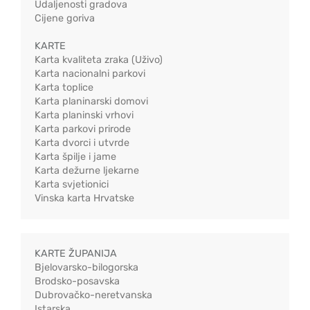
Udaljenosti gradova
Cijene goriva
KARTE
Karta kvaliteta zraka (Uživo)
Karta nacionalni parkovi
Karta toplice
Karta planinarski domovi
Karta planinski vrhovi
Karta parkovi prirode
Karta dvorci i utvrde
Karta špilje i jame
Karta dežurne ljekarne
Karta svjetionici
Vinska karta Hrvatske
KARTE ŽUPANIJA
Bjelovarsko-bilogorska
Brodsko-posavska
Dubrovačko-neretvanska
Istarska