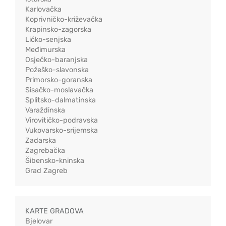
Karlovačka
Koprivničko-križevačka
Krapinsko-zagorska
Ličko-senjska
Međimurska
Osječko-baranjska
Požeško-slavonska
Primorsko-goranska
Sisačko-moslavačka
Splitsko-dalmatinska
Varaždinska
Virovitičko-podravska
Vukovarsko-srijemska
Zadarska
Zagrebačka
Šibensko-kninska
Grad Zagreb
KARTE GRADOVA
Bjelovar