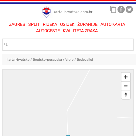
karta-hrvatske.com.hr
ZAGREB
SPLIT
RIJEKA
OSIJEK
ŽUPANIJE
AUTO KARTA
AUTOCESTE
KVALITETA ZRAKA
Karta Hrvatske
/
Brodsko-posavska
/
Vrbje
/
Bodovaljci