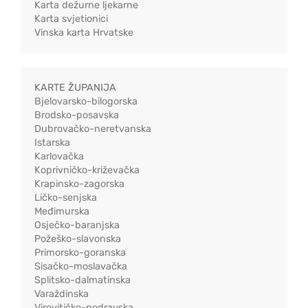
Karta dežurne ljekarne
Karta svjetionici
Vinska karta Hrvatske
KARTE ŽUPANIJA
Bjelovarsko-bilogorska
Brodsko-posavska
Dubrovačko-neretvanska
Istarska
Karlovačka
Koprivničko-križevačka
Krapinsko-zagorska
Ličko-senjska
Međimurska
Osječko-baranjska
Požeško-slavonska
Primorsko-goranska
Sisačko-moslavačka
Splitsko-dalmatinska
Varaždinska
Virovitičko-podravska