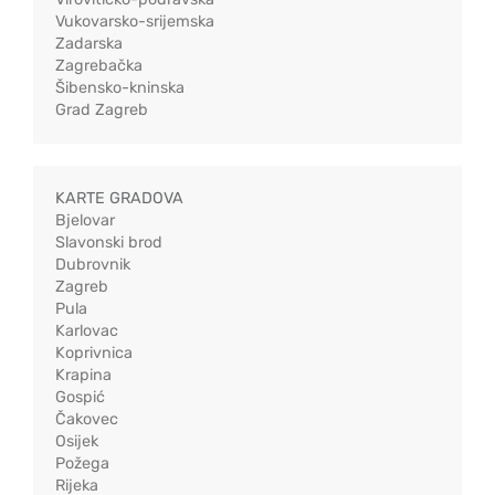
Vukovarsko-srijemska
Zadarska
Zagrebačka
Šibensko-kninska
Grad Zagreb
KARTE GRADOVA
Bjelovar
Slavonski brod
Dubrovnik
Zagreb
Pula
Karlovac
Koprivnica
Krapina
Gospić
Čakovec
Osijek
Požega
Rijeka