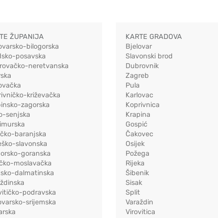
TE ŽUPANIJA
KARTE GRADOVA
ovarsko-bilogorska
Bjelovar
dsko-posavska
Slavonski brod
rovačko-neretvanska
Dubrovnik
rska
Zagreb
ovačka
Pula
ivničko-križevačka
Karlovac
pinsko-zagorska
Koprivnica
o-senjska
Krapina
imurska
Gospić
ečko-baranjska
Čakovec
eško-slavonska
Osijek
morsko-goranska
Požega
ačko-moslavačka
Rijeka
tsko-dalmatinska
Šibenik
ždinska
Sisak
vitičko-podravska
Split
varsko-srijemska
Varaždin
arska
Virovitica