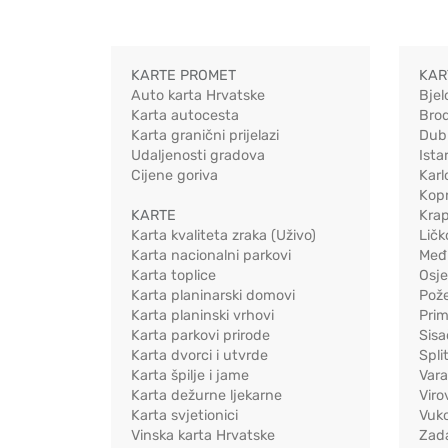
KARTE PROMET
KAR
Auto karta Hrvatske
Bjel
Karta autocesta
Bro
Karta granični prijelazi
Dub
Udaljenosti gradova
Ista
Cijene goriva
Karl
Kopr
KARTE
Kra
Karta kvaliteta zraka (Uživo)
Ličk
Karta nacionalni parkovi
Međ
Karta toplice
Osj
Karta planinarski domovi
Pož
Karta planinski vrhovi
Pri
Karta parkovi prirode
Sis
Karta dvorci i utvrde
Spli
Karta špilje i jame
Vara
Karta dežurne ljekarne
Viro
Karta svjetionici
Vuko
Vinska karta Hrvatske
Zad