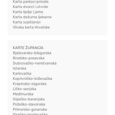
Karta parkovi prirode
Karta dvorci i utvrde
Karta špilje i jame
Karta dežurne ljekarne
Karta svjetionici
Vinska karta Hrvatske
KARTE ŽUPANIJA
Bjelovarsko-bilogorska
Brodsko-posavska
Dubrovačko-neretvanska
Istarska
Karlovačka
Koprivničko-križevačka
Krapinsko-zagorska
Ličko-senjska
Međimurska
Osječko-baranjska
Požeško-slavonska
Primorsko-goranska
Sisačko-moslavačka