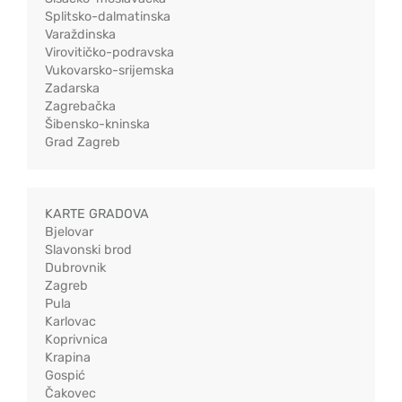
Splitsko-dalmatinska
Varaždinska
Virovitičko-podravska
Vukovarsko-srijemska
Zadarska
Zagrebačka
Šibensko-kninska
Grad Zagreb
KARTE GRADOVA
Bjelovar
Slavonski brod
Dubrovnik
Zagreb
Pula
Karlovac
Koprivnica
Krapina
Gospić
Čakovec