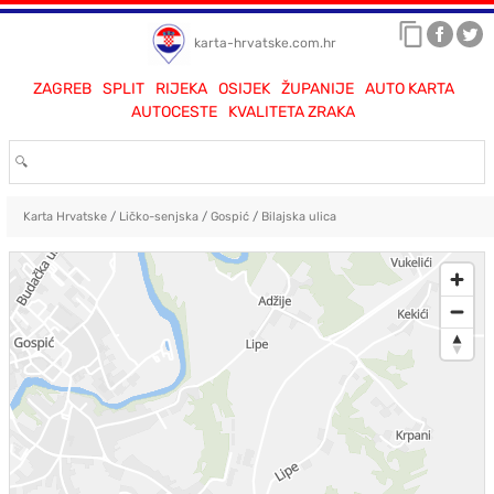
karta-hrvatske.com.hr
ZAGREB
SPLIT
RIJEKA
OSIJEK
ŽUPANIJE
AUTO KARTA
AUTOCESTE
KVALITETA ZRAKA
Karta Hrvatske
/
Ličko-senjska
/
Gospić
/
Bilajska ulica