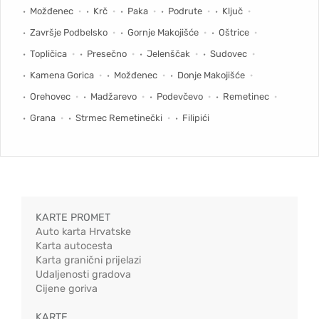
Možđenec
Krč
Paka
Podrute
Ključ
Završje Podbelsko
Gornje Makojišće
Oštrice
Topličica
Presečno
Jelenščak
Sudovec
Kamena Gorica
Možđenec
Donje Makojišće
Orehovec
Madžarevo
Podevčevo
Remetinec
Grana
Strmec Remetinečki
Filipići
KARTE PROMET
Auto karta Hrvatske
Karta autocesta
Karta granični prijelazi
Udaljenosti gradova
Cijene goriva
KARTE