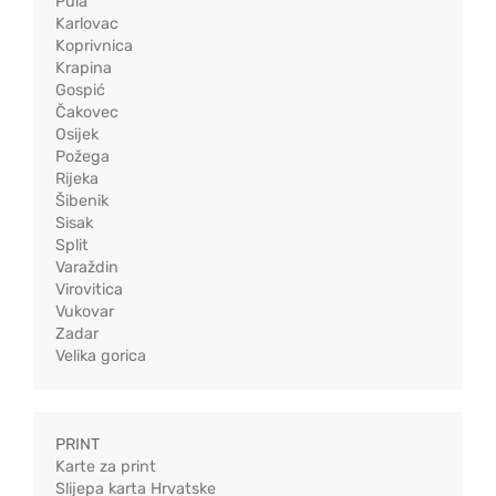
Pula
Karlovac
Koprivnica
Krapina
Gospić
Čakovec
Osijek
Požega
Rijeka
Šibenik
Sisak
Split
Varaždin
Virovitica
Vukovar
Zadar
Velika gorica
PRINT
Karte za print
Slijepa karta Hrvatske