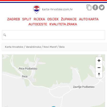
karta-hrvatske.com.hr
ZAGREB
SPLIT
RIJEKA
OSIJEK
ŽUPANIJE
AUTO KARTA
AUTOCESTE
KVALITETA ZRAKA
Karta Hrvatske
/
Varaždinska
/
Novi Marof
/
Bela