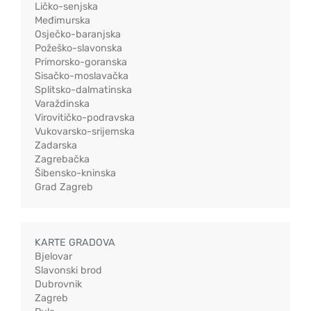
Ličko-senjska
Međimurska
Osječko-baranjska
Požeško-slavonska
Primorsko-goranska
Sisačko-moslavačka
Splitsko-dalmatinska
Varaždinska
Virovitičko-podravska
Vukovarsko-srijemska
Zadarska
Zagrebačka
Šibensko-kninska
Grad Zagreb
KARTE GRADOVA
Bjelovar
Slavonski brod
Dubrovnik
Zagreb