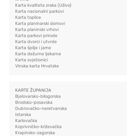
Karta kvaliteta zraka (Uživo)
Karta nacionalni parkovi
Karta toplice
Karta planinarski domovi
Karta planinski vrhovi
Karta parkovi prirode
Karta dvorci i utvrde
Karta špilje i jame
Karta dežurne ljekarne
Karta svjetionici
Vinska karta Hrvatske
KARTE ŽUPANIJA
Bjelovarsko-bilogorska
Brodsko-posavska
Dubrovačko-neretvanska
Istarska
Karlovačka
Koprivničko-križevačka
Krapinsko-zagorska