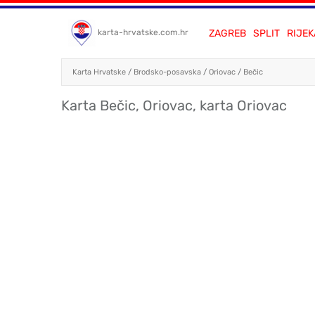
ZAGREB
SPLIT
RIJEK
karta-hrvatske.com.hr
Karta Hrvatske
/
Brodsko-posavska
/
Oriovac
/
Bečic
Karta Bečic, Oriovac, karta Oriovac