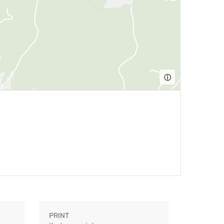
ⓘ
PRINT