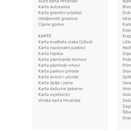
Auto karta Hrvatske
Bjel
Karta autocesta
Bro
Karta granični prijelazi
Dub
Udaljenosti gradova
Ista
Cijene goriva
Karl
Kopr
KARTE
Kra
Karta kvaliteta zraka (Uživo)
Ličk
Karta nacionalni parkovi
Međ
Karta toplice
Osj
Karta planinarski domovi
Pož
Karta planinski vrhovi
Pri
Karta parkovi prirode
Sis
Karta dvorci i utvrde
Spli
Karta špilje i jame
Vara
Karta dežurne ljekarne
Viro
Karta svjetionici
Vuko
Vinska karta Hrvatske
Zad
Zag
Šib
Gra