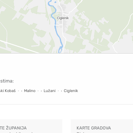
estima:
ski Kobaš
Malino
Lužani
Ciglenik
TE ŽUPANIJA
KARTE GRADOVA