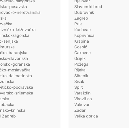
ovarsko-bilogorska
Bjelovar
dsko-posavska
Slavonski brod
rovačko-neretvanska
Dubrovnik
rska
Zagreb
ovačka
Pula
ivničko-križevačka
Karlovac
pinsko-zagorska
Koprivnica
o-senjska
Krapina
imurska
Gospić
ečko-baranjska
Čakovec
eško-slavonska
Osijek
morsko-goranska
Požega
ačko-moslavačka
Rijeka
tsko-dalmatinska
Šibenik
ždinska
Sisak
vitičko-podravska
Split
varsko-srijemska
Varaždin
arska
Virovitica
rebačka
Vukovar
ensko-kninska
Zadar
d Zagreb
Velika gorica