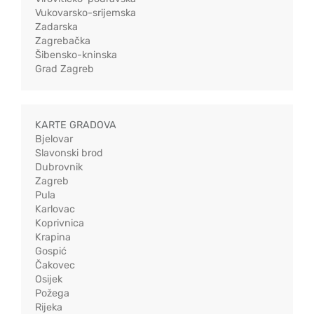
Vukovarsko-srijemska
Zadarska
Zagrebačka
Šibensko-kninska
Grad Zagreb
KARTE GRADOVA
Bjelovar
Slavonski brod
Dubrovnik
Zagreb
Pula
Karlovac
Koprivnica
Krapina
Gospić
Čakovec
Osijek
Požega
Rijeka