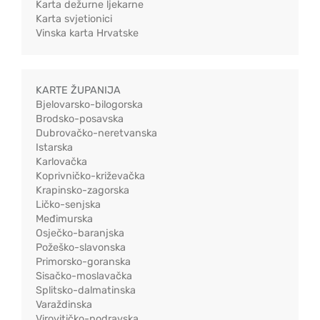
Karta dežurne ljekarne
Karta svjetionici
Vinska karta Hrvatske
KARTE ŽUPANIJA
Bjelovarsko-bilogorska
Brodsko-posavska
Dubrovačko-neretvanska
Istarska
Karlovačka
Koprivničko-križevačka
Krapinsko-zagorska
Ličko-senjska
Međimurska
Osječko-baranjska
Požeško-slavonska
Primorsko-goranska
Sisačko-moslavačka
Splitsko-dalmatinska
Varaždinska
Virovitičko-podravska