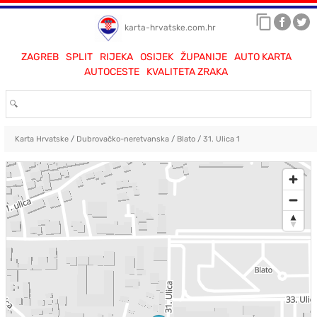
karta-hrvatske.com.hr
ZAGREB
SPLIT
RIJEKA
OSIJEK
ŽUPANIJE
AUTO KARTA
AUTOCESTE
KVALITETA ZRAKA
Karta Hrvatske
/
Dubrovačko-neretvanska
/
Blato
/
31. Ulica 1