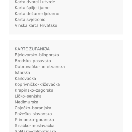
Karta dvorci i utvrde
Karta špilje i jame
Karta dežurne ljekarne
Karta svjetionici
Vinska karta Hrvatske
KARTE ŽUPANIJA
Bjelovarsko-bilogorska
Brodsko-posavska
Dubrovačko-neretvanska
Istarska
Karlovačka
Koprivničko-križevačka
Krapinsko-zagorska
Ličko-senjska
Međimurska
Osječko-baranjska
Požeško-slavonska
Primorsko-goranska
Sisačko-moslavačka
Splitsko-dalmatinska