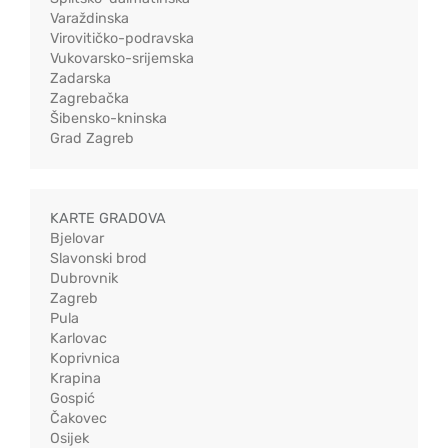
Varaždinska
Virovitičko-podravska
Vukovarsko-srijemska
Zadarska
Zagrebačka
Šibensko-kninska
Grad Zagreb
KARTE GRADOVA
Bjelovar
Slavonski brod
Dubrovnik
Zagreb
Pula
Karlovac
Koprivnica
Krapina
Gospić
Čakovec
Osijek