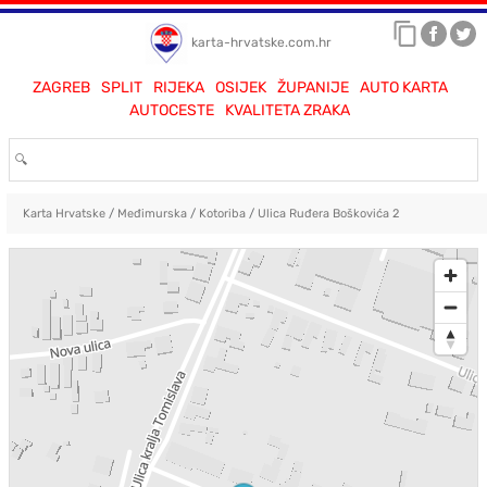
karta-hrvatske.com.hr
ZAGREB
SPLIT
RIJEKA
OSIJEK
ŽUPANIJE
AUTO KARTA
AUTOCESTE
KVALITETA ZRAKA
Karta Hrvatske
/
Međimurska
/
Kotoriba
/
Ulica Ruđera Boškovića 2