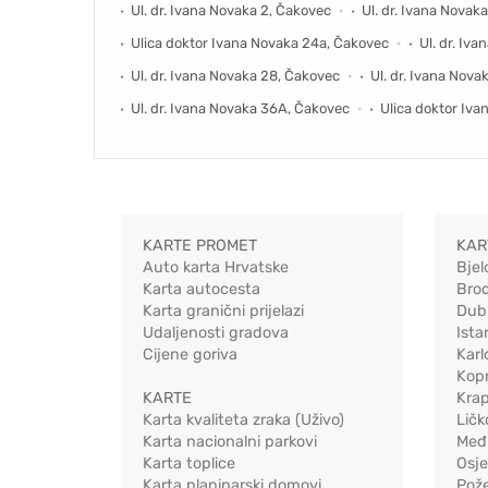
Ul. dr. Ivana Novaka 2, Čakovec
Ul. dr. Ivana Novak
Ulica doktor Ivana Novaka 24a, Čakovec
Ul. dr. Iv
Ul. dr. Ivana Novaka 28, Čakovec
Ul. dr. Ivana Nova
Ul. dr. Ivana Novaka 36A, Čakovec
Ulica doktor Iv
KARTE PROMET
KAR
Auto karta Hrvatske
Bjel
Karta autocesta
Bro
Karta granični prijelazi
Dub
Udaljenosti gradova
Ista
Cijene goriva
Karl
Kopr
KARTE
Kra
Karta kvaliteta zraka (Uživo)
Ličk
Karta nacionalni parkovi
Međ
Karta toplice
Osj
Karta planinarski domovi
Pož