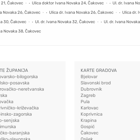
a 21, Čakovec
Ulica doktor Ivana Novaka 24, Čakovec
Ul. dr. Ivana 
ana Novaka 26, Čakovec
Ulica dr. Ivana Novaka 26, Čakovec
Ulica dr.
ka 30, Čakovec
Ul. dr. Ivana Novaka 32, Čakovec
Ul. dr. Ivana Novak
ana Novaka 38, Čakovec
TE ŽUPANIJA
KARTE GRADOVA
ovarsko-bilogorska
Bjelovar
dsko-posavska
Slavonski brod
rovačko-neretvanska
Dubrovnik
rska
Zagreb
ovačka
Pula
ivničko-križevačka
Karlovac
pinsko-zagorska
Koprivnica
o-senjska
Krapina
imurska
Gospić
ečko-baranjska
Čakovec
eško-slavonska
Osijek