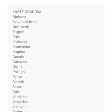
KARTE GRADOVA
Bjelovar
Slavonski brod
Dubrovnik
Zagreb
Pula
Karlovac
Koprivnica
Krapina
Gospić
Čakovec
Osijek
Požega
Rijeka
Šibenik
Sisak
Split
Varaždin
Virovitica
Vukovar
Zadar