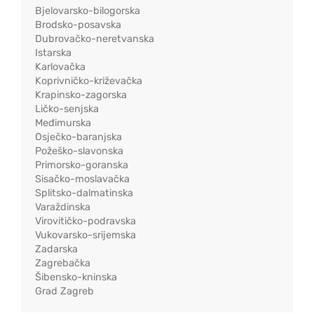
Bjelovarsko-bilogorska
Brodsko-posavska
Dubrovačko-neretvanska
Istarska
Karlovačka
Koprivničko-križevačka
Krapinsko-zagorska
Ličko-senjska
Međimurska
Osječko-baranjska
Požeško-slavonska
Primorsko-goranska
Sisačko-moslavačka
Splitsko-dalmatinska
Varaždinska
Virovitičko-podravska
Vukovarsko-srijemska
Zadarska
Zagrebačka
Šibensko-kninska
Grad Zagreb