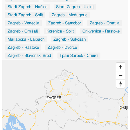
Stadt Zagreb - Našice
Stadt Zagreb - Ulcinj
Stadt Zagreb - Split
Zagreb - Međugorje
Zagreb - Venecija
Zagreb - Samobor
Zagreb - Opatija
Zagreb - Omišalj
Korenica - Split
Crikvenica - Rastoke
Макарска - Laibach
Zagreb - Sukošan
Zagreb - Rastoke
Zagreb - Dvorce
Zagreb - Slavonski Brod
Град Загреб - Сплит
Ogulin - Sarajevo
Rab - Zagreb
Zagreb - Zadar
Град Загреб - Chandivali
Град Загреб - Ashok Vihar
Osijek - Slunj
Koprivnica - Slavonski Brod
Rijeka - Split
Zagreb - Našice
Zagreb - Sveti Martin na Muri
Duga Resa - Buzet
Municipality of Povljana - Karlovac
Zagreb - Nova Gradiška
Osijek - Vinkovci
Zagreb - Pozega
Mirlović Zagora - Kaštela