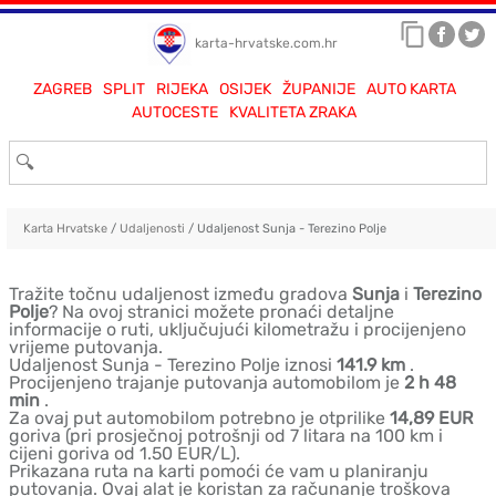
karta-hrvatske.com.hr
ZAGREB
SPLIT
RIJEKA
OSIJEK
ŽUPANIJE
AUTO KARTA
AUTOCESTE
KVALITETA ZRAKA
Karta Hrvatske
/
Udaljenosti
/ Udaljenost Sunja - Terezino Polje
Tražite točnu udaljenost između gradova
Sunja
i
Terezino
Polje
? Na ovoj stranici možete pronaći detaljne
informacije o ruti, uključujući kilometražu i procijenjeno
vrijeme putovanja.
Udaljenost Sunja - Terezino Polje iznosi
141.9 km
.
Procijenjeno trajanje putovanja automobilom je
2 h 48
min
.
Za ovaj put automobilom potrebno je otprilike
14,89 EUR
goriva (pri prosječnoj potrošnji od 7 litara na 100 km i
cijeni goriva od 1.50 EUR/L).
Prikazana ruta na karti pomoći će vam u planiranju
putovanja. Ovaj alat je koristan za računanje troškova