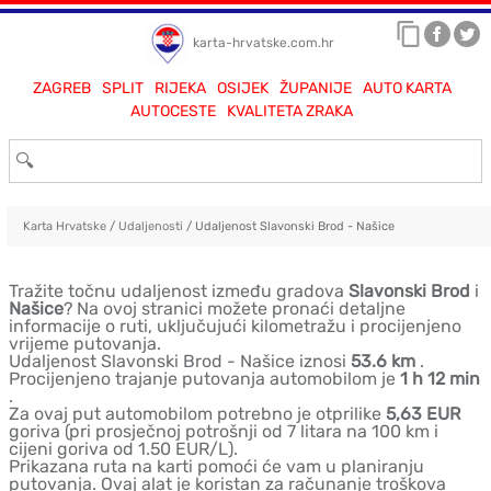
karta-hrvatske.com.hr
ZAGREB
SPLIT
RIJEKA
OSIJEK
ŽUPANIJE
AUTO KARTA
AUTOCESTE
KVALITETA ZRAKA
Karta Hrvatske
/
Udaljenosti
/ Udaljenost Slavonski Brod - Našice
Tražite točnu udaljenost između gradova
Slavonski Brod
i
Našice
? Na ovoj stranici možete pronaći detaljne
informacije o ruti, uključujući kilometražu i procijenjeno
vrijeme putovanja.
Udaljenost Slavonski Brod - Našice iznosi
53.6 km
.
Procijenjeno trajanje putovanja automobilom je
1 h 12 min
.
Za ovaj put automobilom potrebno je otprilike
5,63 EUR
goriva (pri prosječnoj potrošnji od 7 litara na 100 km i
cijeni goriva od 1.50 EUR/L).
Prikazana ruta na karti pomoći će vam u planiranju
putovanja. Ovaj alat je koristan za računanje troškova