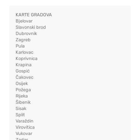
KARTE GRADOVA
Bjelovar
Slavonski brod
Dubrovnik
Zagreb
Pula
Karlovac
Koprivnica
Krapina
Gospić
Čakovec
Osijek
Požega
Rijeka
Šibenik
Sisak
Split
Varaždin
Virovitica
Vukovar
Zadar