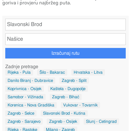
goriva i provjeru najbržeg puta.
Izračunaj rutu
Zadnje pretrage
Rijeka - Pula
Šilo - Bakarac
Hrvatska - Litva
Danilo Biranj - Dubravice
Zagreb - Split
Koprivnica - Osijek
Kaštela - Dugopolje
Samobor - Vižinada
Zagreb - Bihać
Korenica - Nova Gradiška
Vukovar - Tovarnik
Zagreb - Selce
Slavonski Brod - Kutina
Zagreb - Sarajevo
Zagreb - Osijek
Slunj - Cetingrad
Rijeka - Rastoke
Milano - Zagreb