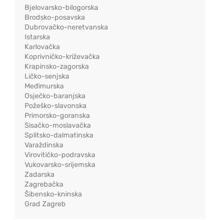
Bjelovarsko-bilogorska
Brodsko-posavska
Dubrovačko-neretvanska
Istarska
Karlovačka
Koprivničko-križevačka
Krapinsko-zagorska
Ličko-senjska
Međimurska
Osječko-baranjska
Požeško-slavonska
Primorsko-goranska
Sisačko-moslavačka
Splitsko-dalmatinska
Varaždinska
Virovitičko-podravska
Vukovarsko-srijemska
Zadarska
Zagrebačka
Šibensko-kninska
Grad Zagreb