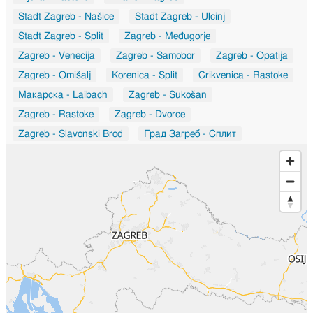
Stadt Zagreb - Našice
Stadt Zagreb - Ulcinj
Stadt Zagreb - Split
Zagreb - Međugorje
Zagreb - Venecija
Zagreb - Samobor
Zagreb - Opatija
Zagreb - Omišalj
Korenica - Split
Crikvenica - Rastoke
Макарска - Laibach
Zagreb - Sukošan
Zagreb - Rastoke
Zagreb - Dvorce
Zagreb - Slavonski Brod
Град Загреб - Сплит
Ogulin - Sarajevo
Rab - Zagreb
Zagreb - Zadar
Град Загреб - Chandivali
Град Загреб - Ashok Vihar
Osijek - Slunj
Koprivnica - Slavonski Brod
Rijeka - Split
Zagreb - Našice
Zagreb - Sveti Martin na Muri
Duga Resa - Buzet
Municipality of Povljana - Karlovac
Zagreb - Nova Gradiška
Osijek - Vinkovci
Zagreb - Pozega
Mirlović Zagora - Kaštela