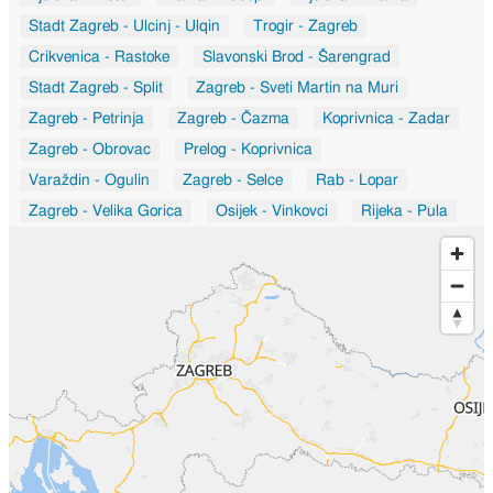
Stadt Zagreb - Ulcinj - Ulqin
Trogir - Zagreb
Crikvenica - Rastoke
Slavonski Brod - Šarengrad
Stadt Zagreb - Split
Zagreb - Sveti Martin na Muri
Zagreb - Petrinja
Zagreb - Čazma
Koprivnica - Zadar
Zagreb - Obrovac
Prelog - Koprivnica
Varaždin - Ogulin
Zagreb - Selce
Rab - Lopar
Zagreb - Velika Gorica
Osijek - Vinkovci
Rijeka - Pula
Šilo - Bakarac
Hrvatska - Litva
Danilo Biranj - Dubravice
Koprivnica - Osijek
Kaštela - Dugopolje
Samobor - Vižinada
Zagreb - Bihać
Vukovar - Tovarnik
Zagreb - Sarajevo
Zagreb - Osijek
Slunj - Cetingrad
Milano - Zagreb
Stadt Zagreb - Našice
Stadt Zagreb - Ulcinj
Zagreb - Venecija