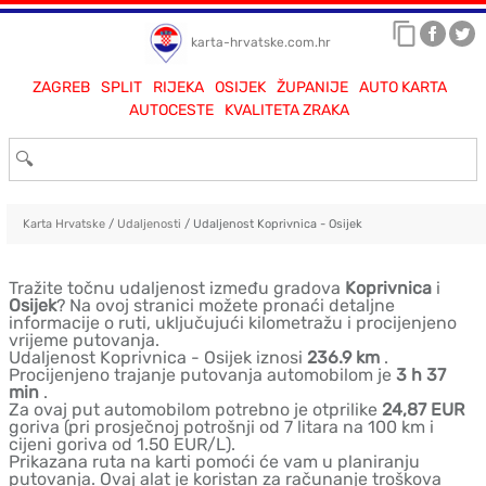
karta-hrvatske.com.hr
ZAGREB
SPLIT
RIJEKA
OSIJEK
ŽUPANIJE
AUTO KARTA
AUTOCESTE
KVALITETA ZRAKA
Karta Hrvatske
/
Udaljenosti
/ Udaljenost Koprivnica - Osijek
Tražite točnu udaljenost između gradova
Koprivnica
i
Osijek
? Na ovoj stranici možete pronaći detaljne
informacije o ruti, uključujući kilometražu i procijenjeno
vrijeme putovanja.
Udaljenost Koprivnica - Osijek iznosi
236.9 km
.
Procijenjeno trajanje putovanja automobilom je
3 h 37
min
.
Za ovaj put automobilom potrebno je otprilike
24,87 EUR
goriva (pri prosječnoj potrošnji od 7 litara na 100 km i
cijeni goriva od 1.50 EUR/L).
Prikazana ruta na karti pomoći će vam u planiranju
putovanja. Ovaj alat je koristan za računanje troškova