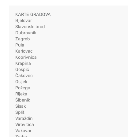
KARTE GRADOVA
Bjelovar
Slavonski brod
Dubrovnik
Zagreb
Pula
Karlovac
Koprivnica
Krapina
Gospić
Čakovec
Osijek
Požega
Rijeka
Šibenik
Sisak
Split
Varaždin
Virovitica
Vukovar
Zadar