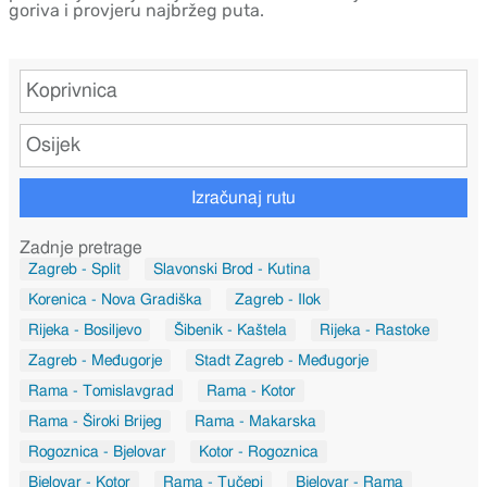
goriva i provjeru najbržeg puta.
Izračunaj rutu
Zadnje pretrage
Zagreb - Split
Slavonski Brod - Kutina
Korenica - Nova Gradiška
Zagreb - Ilok
Rijeka - Bosiljevo
Šibenik - Kaštela
Rijeka - Rastoke
Zagreb - Međugorje
Stadt Zagreb - Međugorje
Rama - Tomislavgrad
Rama - Kotor
Rama - Široki Brijeg
Rama - Makarska
Rogoznica - Bjelovar
Kotor - Rogoznica
Bjelovar - Kotor
Rama - Tučepi
Bjelovar - Rama