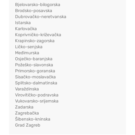
Bjelovarsko-bilogorska
Brodsko-posavska
Dubrovačko-neretvanska
Istarska
Karlovačka
Koprivničko-križevačka
Krapinsko-zagorska
Ličko-senjska
Međimurska
Osječko-baranjska
Požeško-slavonska
Primorsko-goranska
Sisačko-moslavačka
Splitsko-dalmatinska
Varaždinska
Virovitičko-podravska
Vukovarsko-srijemska
Zadarska
Zagrebačka
Šibensko-kninska
Grad Zagreb