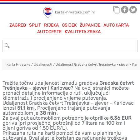
karta-hrvatske.com.hr
ZAGREB
SPLIT
RIJEKA
OSIJEK
ŽUPANIJE
AUTO KARTA
AUTOCESTE
KVALITETA ZRAKA
Karta Hrvatske
/
Udaljenosti
/ Udaljenost Gradska četvrt Trešnjevka - sjever - Karl
Tražite točnu udaljenost između gradova
Gradska četvrt
Trešnjevka - sjever
i
Karlovac
? Na ovoj stranici možete
pronaći detaljne informacije o ruti, uključujući
kilometražu i procijenjeno vrijeme putovanja.
Udaljenost Gradska četvrt Trešnjevka - sjever - Karlovac
iznosi
51.1 km
. Procijenjeno trajanje putovanja
automobilom je
38 min
.
Za ovaj put automobilom potrebno je otprilike
5,36 EUR
goriva (pri prosječnoj potrošnji od 7 litara na 100 km i
cijeni goriva od 1.50 EUR/L).
Prikazana ruta na karti pomoći će vam u planiranju
putovanja. Ovaj alat je koristan za računanje troškova