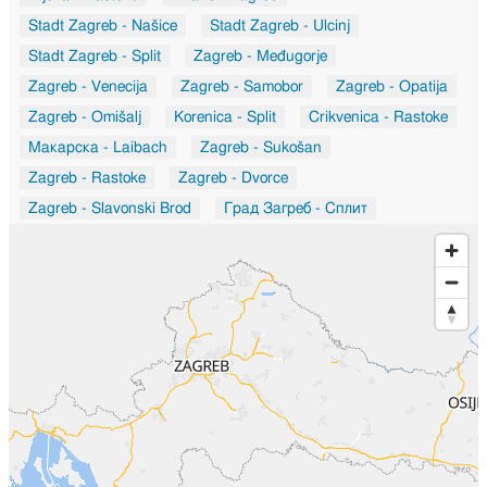
Stadt Zagreb - Našice
Stadt Zagreb - Ulcinj
Stadt Zagreb - Split
Zagreb - Međugorje
Zagreb - Venecija
Zagreb - Samobor
Zagreb - Opatija
Zagreb - Omišalj
Korenica - Split
Crikvenica - Rastoke
Макарска - Laibach
Zagreb - Sukošan
Zagreb - Rastoke
Zagreb - Dvorce
Zagreb - Slavonski Brod
Град Загреб - Сплит
Ogulin - Sarajevo
Rab - Zagreb
Zagreb - Zadar
Град Загреб - Chandivali
Град Загреб - Ashok Vihar
Osijek - Slunj
Koprivnica - Slavonski Brod
Rijeka - Split
Zagreb - Našice
Zagreb - Sveti Martin na Muri
Duga Resa - Buzet
Municipality of Povljana - Karlovac
Zagreb - Nova Gradiška
Zagreb - Pozega
Mirlović Zagora - Kaštela