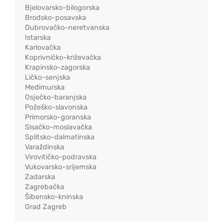
Bjelovarsko-bilogorska
Brodsko-posavska
Dubrovačko-neretvanska
Istarska
Karlovačka
Koprivničko-križevačka
Krapinsko-zagorska
Ličko-senjska
Međimurska
Osječko-baranjska
Požeško-slavonska
Primorsko-goranska
Sisačko-moslavačka
Splitsko-dalmatinska
Varaždinska
Virovitičko-podravska
Vukovarsko-srijemska
Zadarska
Zagrebačka
Šibensko-kninska
Grad Zagreb