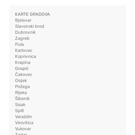
KARTE GRADOVA
Bjelovar
Slavonski brod
Dubrovnik
Zagreb
Pula
Karlovac
Koprivnica
Krapina
Gospić
Čakovec
Osijek
Požega
Rijeka
Šibenik
Sisak
Split
Varaždin
Virovitica
Vukovar
Zadar