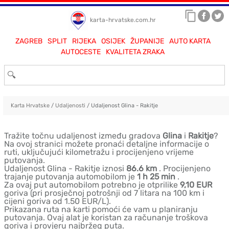
karta-hrvatske.com.hr
ZAGREB
SPLIT
RIJEKA
OSIJEK
ŽUPANIJE
AUTO KARTA
AUTOCESTE
KVALITETA ZRAKA
Karta Hrvatske
/
Udaljenosti
/ Udaljenost Glina - Rakitje
Tražite točnu udaljenost između gradova
Glina
i
Rakitje
?
Na ovoj stranici možete pronaći detaljne informacije o
ruti, uključujući kilometražu i procijenjeno vrijeme
putovanja.
Udaljenost Glina - Rakitje iznosi
86.6 km
. Procijenjeno
trajanje putovanja automobilom je
1 h 25 min
.
Za ovaj put automobilom potrebno je otprilike
9,10 EUR
goriva (pri prosječnoj potrošnji od 7 litara na 100 km i
cijeni goriva od 1.50 EUR/L).
Prikazana ruta na karti pomoći će vam u planiranju
putovanja. Ovaj alat je koristan za računanje troškova
goriva i provjeru najbržeg puta.