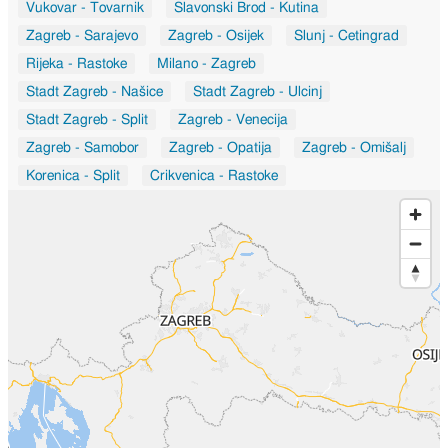
Vukovar - Tovarnik
Slavonski Brod - Kutina
Zagreb - Sarajevo
Zagreb - Osijek
Slunj - Cetingrad
Rijeka - Rastoke
Milano - Zagreb
Stadt Zagreb - Našice
Stadt Zagreb - Ulcinj
Stadt Zagreb - Split
Zagreb - Venecija
Zagreb - Samobor
Zagreb - Opatija
Zagreb - Omišalj
Korenica - Split
Crikvenica - Rastoke
Макарска - Laibach
Zagreb - Sukošan
Zagreb - Rastoke
Zagreb - Dvorce
Zagreb - Slavonski Brod
Град Загреб - Сплит
Ogulin - Sarajevo
Rab - Zagreb
Zagreb - Zadar
Град Загреб - Chandivali
Град Загреб - Ashok Vihar
Osijek - Slunj
Koprivnica - Slavonski Brod
Rijeka - Split