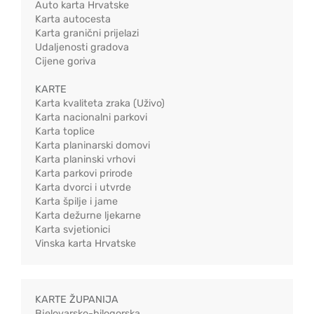
Auto karta Hrvatske
Karta autocesta
Karta granični prijelazi
Udaljenosti gradova
Cijene goriva
KARTE
Karta kvaliteta zraka (Uživo)
Karta nacionalni parkovi
Karta toplice
Karta planinarski domovi
Karta planinski vrhovi
Karta parkovi prirode
Karta dvorci i utvrde
Karta špilje i jame
Karta dežurne ljekarne
Karta svjetionici
Vinska karta Hrvatske
KARTE ŽUPANIJA
Bjelovarsko-bilogorska