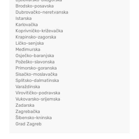
Brodsko-posavska
Dubrovačko-neretvanska
Istarska
Karlovačka
Koprivničko-križevačka
Krapinsko-zagorska
Ličko-senjska
Međimurska
Osječko-baranjska
Požeško-slavonska
Primorsko-goranska
Sisačko-moslavačka
Splitsko-dalmatinska
Varaždinska
Virovitičko-podravska
Vukovarsko-srijemska
Zadarska
Zagrebačka
Šibensko-kninska
Grad Zagreb