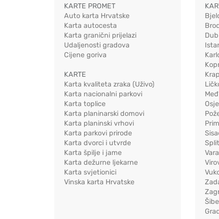
KARTE PROMET
KAR
Auto karta Hrvatske
Bjel
Karta autocesta
Bro
Karta granični prijelazi
Dub
Udaljenosti gradova
Ista
Cijene goriva
Karl
Kopr
KARTE
Kra
Karta kvaliteta zraka (Uživo)
Ličk
Karta nacionalni parkovi
Međ
Karta toplice
Osj
Karta planinarski domovi
Pož
Karta planinski vrhovi
Pri
Karta parkovi prirode
Sis
Karta dvorci i utvrde
Spli
Karta špilje i jame
Vara
Karta dežurne ljekarne
Viro
Karta svjetionici
Vuko
Vinska karta Hrvatske
Zad
Zag
Šib
Gra