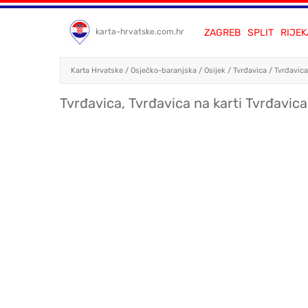
ZAGREB
SPLIT
RIJEK
karta-hrvatske.com.hr
Karta Hrvatske
/
Osječko-baranjska
/
Osijek
/
Tvrđavica
/
Tvrđavica
Tvrđavica, Tvrđavica na karti Tvrđavica