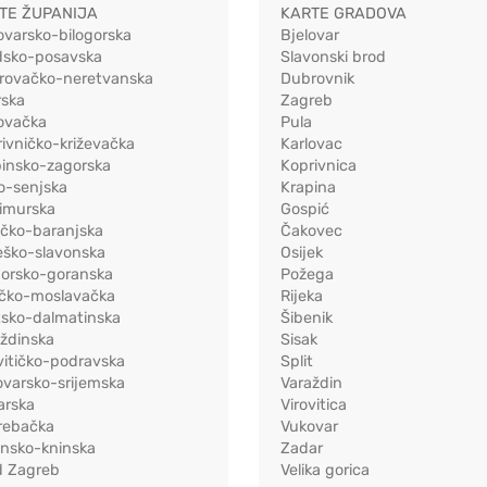
TE ŽUPANIJA
KARTE GRADOVA
ovarsko-bilogorska
Bjelovar
dsko-posavska
Slavonski brod
rovačko-neretvanska
Dubrovnik
rska
Zagreb
ovačka
Pula
ivničko-križevačka
Karlovac
pinsko-zagorska
Koprivnica
o-senjska
Krapina
imurska
Gospić
ečko-baranjska
Čakovec
eško-slavonska
Osijek
morsko-goranska
Požega
ačko-moslavačka
Rijeka
tsko-dalmatinska
Šibenik
ždinska
Sisak
vitičko-podravska
Split
varsko-srijemska
Varaždin
arska
Virovitica
rebačka
Vukovar
ensko-kninska
Zadar
d Zagreb
Velika gorica