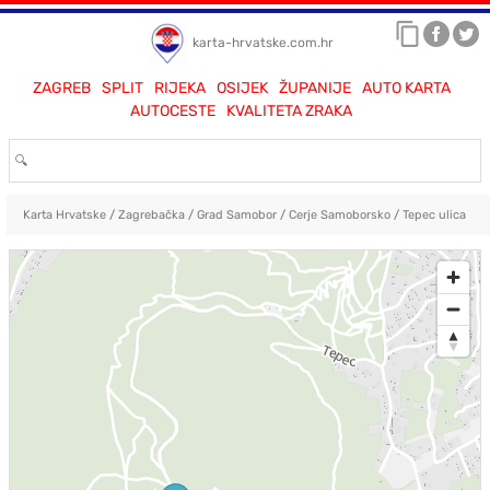
karta-hrvatske.com.hr
ZAGREB
SPLIT
RIJEKA
OSIJEK
ŽUPANIJE
AUTO KARTA
AUTOCESTE
KVALITETA ZRAKA
Karta Hrvatske
/
Zagrebačka
/
Grad Samobor
/
Cerje Samoborsko
/
Tepec ulica