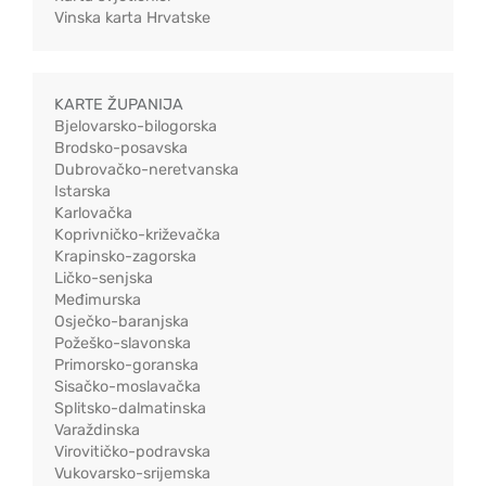
Vinska karta Hrvatske
KARTE ŽUPANIJA
Bjelovarsko-bilogorska
Brodsko-posavska
Dubrovačko-neretvanska
Istarska
Karlovačka
Koprivničko-križevačka
Krapinsko-zagorska
Ličko-senjska
Međimurska
Osječko-baranjska
Požeško-slavonska
Primorsko-goranska
Sisačko-moslavačka
Splitsko-dalmatinska
Varaždinska
Virovitičko-podravska
Vukovarsko-srijemska