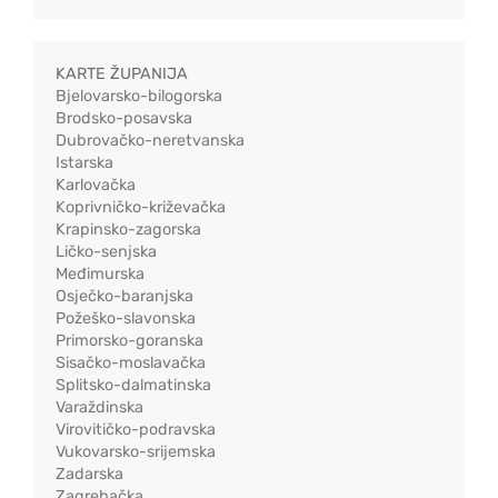
KARTE ŽUPANIJA
Bjelovarsko-bilogorska
Brodsko-posavska
Dubrovačko-neretvanska
Istarska
Karlovačka
Koprivničko-križevačka
Krapinsko-zagorska
Ličko-senjska
Međimurska
Osječko-baranjska
Požeško-slavonska
Primorsko-goranska
Sisačko-moslavačka
Splitsko-dalmatinska
Varaždinska
Virovitičko-podravska
Vukovarsko-srijemska
Zadarska
Zagrebačka