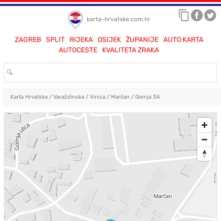
karta-hrvatske.com.hr
ZAGREB
SPLIT
RIJEKA
OSIJEK
ŽUPANIJE
AUTO KARTA
AUTOCESTE
KVALITETA ZRAKA
Karta Hrvatske
/
Varaždinska
/
Vinica
/
Marčan
/
Gornja 3A